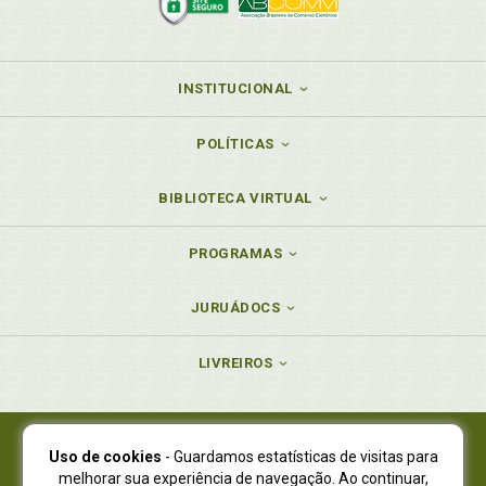
INSTITUCIONAL
POLÍTICAS
BIBLIOTECA VIRTUAL
PROGRAMAS
JURUÁDOCS
LIVREIROS
Uso de cookies
- Guardamos estatísticas de visitas para
Juruá Editora Ltda., CNPJ 77.535.508/0001-19
melhorar sua experiência de navegação. Ao continuar,
Juruá Informática Ltda., CNPJ 01.701.561/0001-80