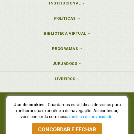
INSTITUCIONAL
POLÍTICAS
BIBLIOTECA VIRTUAL
PROGRAMAS
JURUÁDOCS
LIVREIROS
Uso de cookies
- Guardamos estatísticas de visitas para
Juruá Editora Ltda., CNPJ 77.535.508/0001-19
melhorar sua experiência de navegação. Ao continuar,
Juruá Informática Ltda., CNPJ 01.701.561/0001-80
você concorda com nossa
política de privacidade
.
NOVO ENDEREÇO:
R. Flávio Dallegrave, 7665, São Lourenço |
Curitiba - Paraná - CEP 82210-310
CONCORDAR E FECHAR
Atendimento: (41) 4009-3900
|
Vendas Atacado: (41) 4009-3939
|