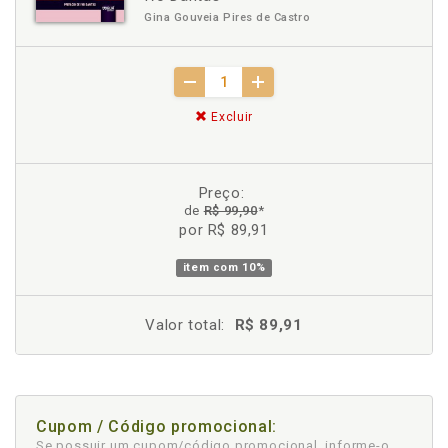
Gina Gouveia Pires de Castro
Excluir
Preço:
de
R$ 99,90
*
por R$ 89,91
item com
10%
Valor total:
R$ 89,91
Cupom / Código promocional:
Se possuir um cupom/código promocional, informe-o