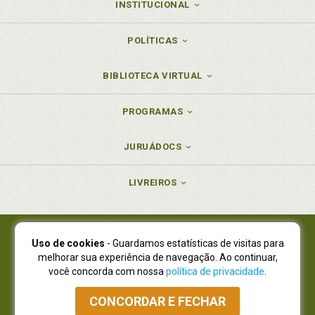
INSTITUCIONAL
POLÍTICAS
BIBLIOTECA VIRTUAL
PROGRAMAS
JURUÁDOCS
LIVREIROS
Uso de cookies
- Guardamos estatísticas de visitas para
Juruá Editora Ltda., CNPJ 77.535.508/0001-19
melhorar sua experiência de navegação. Ao continuar,
Juruá Informática Ltda., CNPJ 01.701.561/0001-80
você concorda com nossa
política de privacidade
.
NOVO ENDEREÇO:
R. Flávio Dallegrave, 7665, São Lourenço |
Curitiba - Paraná - CEP 82210-310
CONCORDAR E FECHAR
Atendimento: (41) 4009-3900
|
Vendas Atacado: (41) 4009-3939
|