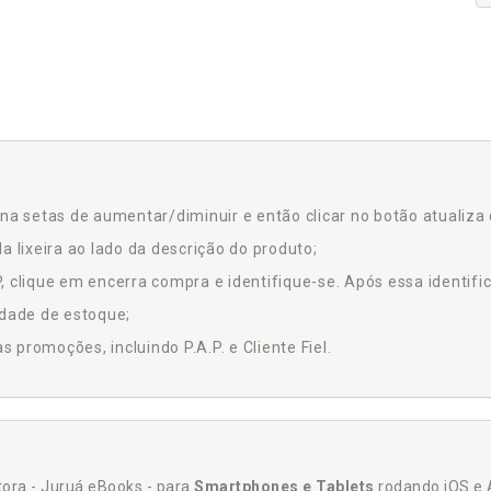
na setas de aumentar/diminuir e então clicar no botão atualiza 
a lixeira ao lado da descrição do produto;
 clique em encerra compra e identifique-se. Após essa identific
idade de estoque;
promoções, incluindo P.A.P. e Cliente Fiel.
itora - Juruá eBooks - para
Smartphones e Tablets
rodando iOS e 