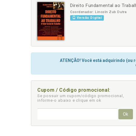
Direito Fundamental ao Trabal
-
+
Coordenador: Lincoln Zub Dutra
Versão Digital
ATENÇÃO! Você está adquirindo (ou re
Cupom / Código promocional:
Se possuir um cupom/código promocional,
informe-o abaixo e clique em ok
Ok