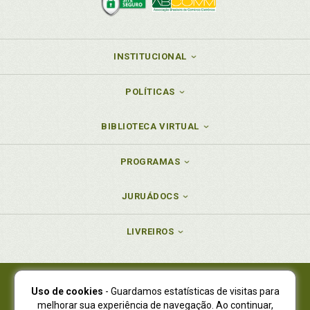
INSTITUCIONAL
POLÍTICAS
BIBLIOTECA VIRTUAL
PROGRAMAS
JURUÁDOCS
LIVREIROS
Uso de cookies
- Guardamos estatísticas de visitas para
Juruá Editora Ltda., CNPJ 77.535.508/0001-19
melhorar sua experiência de navegação. Ao continuar,
Juruá Informática Ltda., CNPJ 01.701.561/0001-80