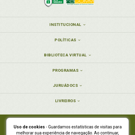
INSTITUCIONAL
POLÍTICAS
BIBLIOTECA VIRTUAL
PROGRAMAS
JURUÁDOCS
LIVREIROS
Uso de cookies
- Guardamos estatísticas de visitas para
Juruá Editora Ltda., CNPJ 77.535.508/0001-19
melhorar sua experiência de navegação. Ao continuar,
Juruá Informática Ltda., CNPJ 01.701.561/0001-80