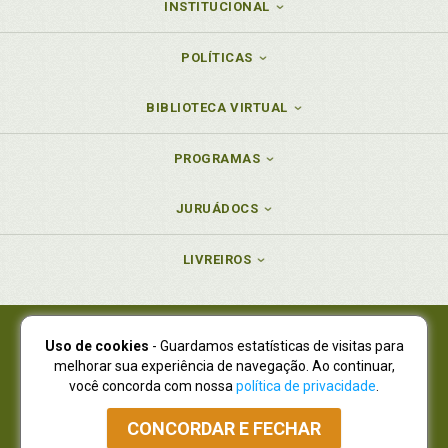
INSTITUCIONAL
POLÍTICAS
BIBLIOTECA VIRTUAL
PROGRAMAS
JURUÁDOCS
LIVREIROS
Uso de cookies
- Guardamos estatísticas de visitas para
Juruá Editora Ltda., CNPJ 77.535.508/0001-19
melhorar sua experiência de navegação. Ao continuar,
Juruá Informática Ltda., CNPJ 01.701.561/0001-80
você concorda com nossa
política de privacidade
.
NOVO ENDEREÇO:
R. Flávio Dallegrave, 7665, São Lourenço |
Curitiba - Paraná - CEP 82210-310
CONCORDAR E FECHAR
Atendimento: (41) 4009-3900
|
Vendas Atacado: (41) 4009-3939
|