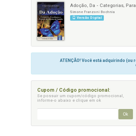
Adoção, Da - Categorias, Para
-
+
Simone Franzoni Bochnia
Versão Digital
ATENÇÃO! Você está adquirindo (ou re
Cupom / Código promocional:
Se possuir um cupom/código promocional,
informe-o abaixo e clique em ok
Ok