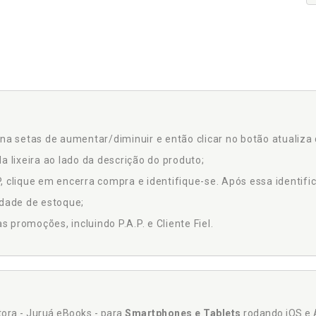
na setas de aumentar/diminuir e então clicar no botão atualiza 
a lixeira ao lado da descrição do produto;
 clique em encerra compra e identifique-se. Após essa identific
idade de estoque;
promoções, incluindo P.A.P. e Cliente Fiel.
itora - Juruá eBooks - para
Smartphones e Tablets
rodando iOS e 