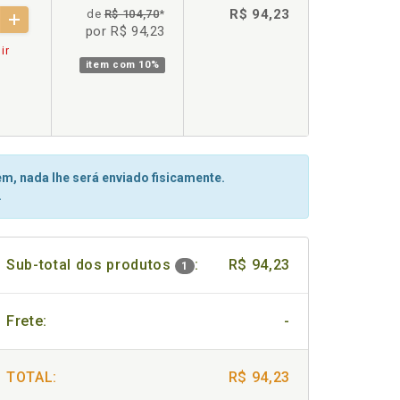
R$ 94,23
de
R$ 104,70
*
por R$ 94,23
ir
item com
10%
m, nada lhe será enviado fisicamente.
.
Sub-total dos produtos
:
R$ 94,23
1
Frete:
-
TOTAL:
R$ 94,23