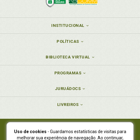
INSTITUCIONAL
POLÍTICAS
BIBLIOTECA VIRTUAL
PROGRAMAS
JURUÁDOCS
LIVREIROS
Uso de cookies
- Guardamos estatísticas de visitas para
Juruá Editora Ltda., CNPJ 77.535.508/0001-19
melhorar sua experiência de navegação. Ao continuar,
Juruá Informática Ltda., CNPJ 01.701.561/0001-80