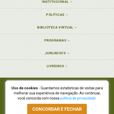
INSTITUCIONAL
POLÍTICAS
BIBLIOTECA VIRTUAL
PROGRAMAS
JURUÁDOCS
LIVREIROS
Uso de cookies
- Guardamos estatísticas de visitas para
Juruá Editora Ltda., CNPJ 77.535.508/0001-19
melhorar sua experiência de navegação. Ao continuar,
Juruá Informática Ltda., CNPJ 01.701.561/0001-80
você concorda com nossa
política de privacidade
.
NOVO ENDEREÇO:
R. Flávio Dallegrave, 7665, São Lourenço |
Curitiba - Paraná - CEP 82210-310
CONCORDAR E FECHAR
Atendimento: (41) 4009-3900
|
Vendas Atacado: (41) 4009-3939
|