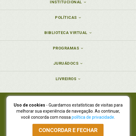
INSTITUCIONAL
POLÍTICAS
BIBLIOTECA VIRTUAL
PROGRAMAS
JURUÁDOCS
LIVREIROS
Uso de cookies
- Guardamos estatísticas de visitas para
Juruá Editora Ltda., CNPJ 77.535.508/0001-19
melhorar sua experiência de navegação. Ao continuar,
Juruá Informática Ltda., CNPJ 01.701.561/0001-80
você concorda com nossa
política de privacidade
.
NOVO ENDEREÇO:
R. Flávio Dallegrave, 7665, São Lourenço |
Curitiba - Paraná - CEP 82210-310
CONCORDAR E FECHAR
Atendimento: (41) 4009-3900
|
Vendas Atacado: (41) 4009-3939
|