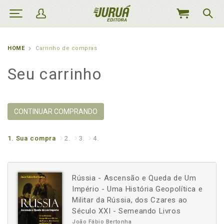
MEU
CARRINHO
HOME
Carrinho de compras
Seu carrinho
CONTINUAR COMPRANDO
1.
Sua compra
2.
3.
4.
Rússia - Ascensão e Queda de Um
Império - Uma História Geopolítica e
Militar da Rússia, dos Czares ao
Século XXI - Semeando Livros
João Fábio Bertonha