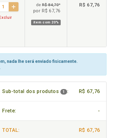
R$ 67,76
de
R$ 84,70
*
por R$ 67,76
Excluir
item com
20%
m, nada lhe será enviado fisicamente.
.
Sub-total dos produtos
:
R$ 67,76
1
Frete:
-
TOTAL:
R$ 67,76