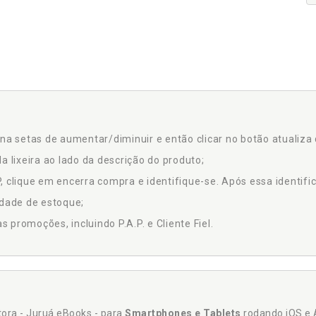
na setas de aumentar/diminuir e então clicar no botão atualiza 
a lixeira ao lado da descrição do produto;
 clique em encerra compra e identifique-se. Após essa identific
idade de estoque;
promoções, incluindo P.A.P. e Cliente Fiel.
itora - Juruá eBooks - para
Smartphones e Tablets
rodando iOS e 