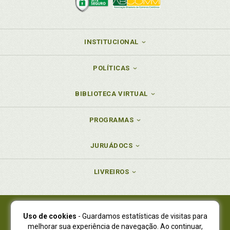
INSTITUCIONAL
POLÍTICAS
BIBLIOTECA VIRTUAL
PROGRAMAS
JURUÁDOCS
LIVREIROS
Uso de cookies
- Guardamos estatísticas de visitas para
Juruá Editora Ltda., CNPJ 77.535.508/0001-19
melhorar sua experiência de navegação. Ao continuar,
Juruá Informática Ltda., CNPJ 01.701.561/0001-80