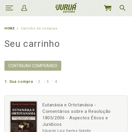
MEU
CARRINHO
HOME
Carrinho de compras
Seu carrinho
CONTINUAR COMPRANDO
1.
Sua compra
2.
3.
4.
Eutanásia e Ortotanásia -
Comentários sobre a Resolução
1805/2006 - Aspectos Éticos e
Jurídicos
Eduardo Luiz Santos Cabette