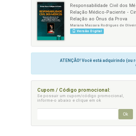
Responsabilidade Civil dos M
-
+
Relação Médico-Paciente - Cir
Relação ao Ônus da Prova
Mariana Massara Rodrigues de Oliveir
Versão Digital
ATENÇÃO! Você está adquirindo (ou re
Cupom / Código promocional:
Se possuir um cupom/código promocional,
informe-o abaixo e clique em ok
Ok