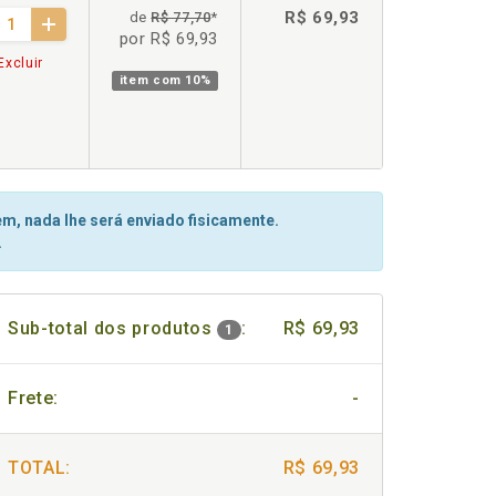
R$ 69,93
de
R$ 77,70
*
por R$ 69,93
Excluir
item com
10%
m, nada lhe será enviado fisicamente.
.
Sub-total dos produtos
:
R$ 69,93
1
Frete:
-
TOTAL:
R$ 69,93