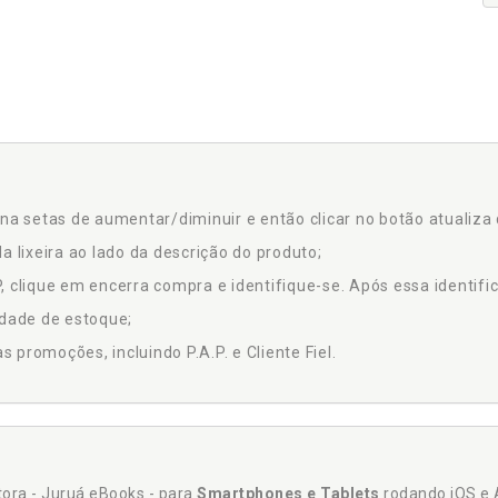
na setas de aumentar/diminuir e então clicar no botão atualiza 
a lixeira ao lado da descrição do produto;
 clique em encerra compra e identifique-se. Após essa identific
idade de estoque;
promoções, incluindo P.A.P. e Cliente Fiel.
itora - Juruá eBooks - para
Smartphones e Tablets
rodando iOS e 