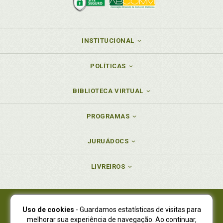
INSTITUCIONAL
POLÍTICAS
BIBLIOTECA VIRTUAL
PROGRAMAS
JURUÁDOCS
LIVREIROS
Uso de cookies
- Guardamos estatísticas de visitas para
Juruá Editora Ltda., CNPJ 77.535.508/0001-19
melhorar sua experiência de navegação. Ao continuar,
Juruá Informática Ltda., CNPJ 01.701.561/0001-80