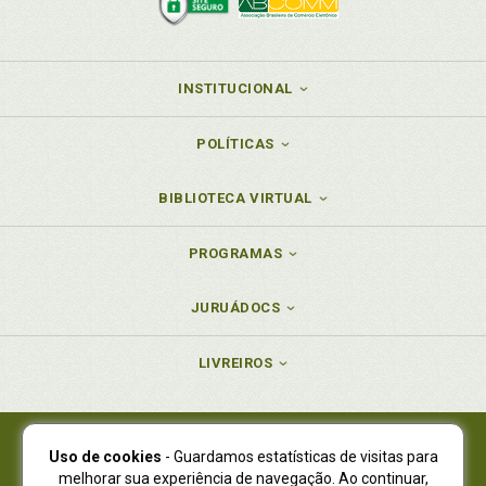
INSTITUCIONAL
POLÍTICAS
BIBLIOTECA VIRTUAL
PROGRAMAS
JURUÁDOCS
LIVREIROS
Uso de cookies
- Guardamos estatísticas de visitas para
Juruá Editora Ltda., CNPJ 77.535.508/0001-19
melhorar sua experiência de navegação. Ao continuar,
Juruá Informática Ltda., CNPJ 01.701.561/0001-80