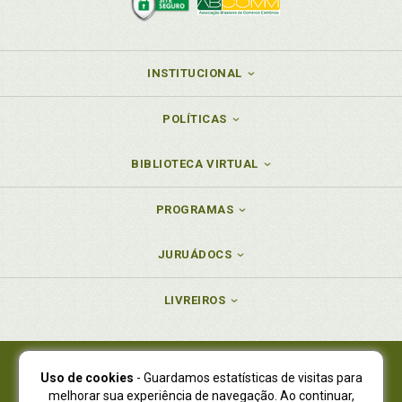
INSTITUCIONAL
POLÍTICAS
BIBLIOTECA VIRTUAL
PROGRAMAS
JURUÁDOCS
LIVREIROS
Uso de cookies
- Guardamos estatísticas de visitas para
Juruá Editora Ltda., CNPJ 77.535.508/0001-19
melhorar sua experiência de navegação. Ao continuar,
Juruá Informática Ltda., CNPJ 01.701.561/0001-80