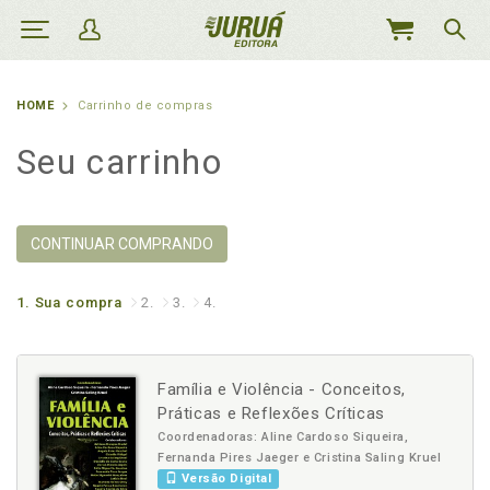
MEU
CARRINHO
HOME
Carrinho de compras
Seu carrinho
CONTINUAR COMPRANDO
1.
Sua compra
2.
3.
4.
Família e Violência - Conceitos,
Práticas e Reflexões Críticas
Coordenadoras: Aline Cardoso Siqueira,
Fernanda Pires Jaeger e Cristina Saling Kruel
Versão Digital