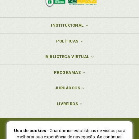
INSTITUCIONAL
POLÍTICAS
BIBLIOTECA VIRTUAL
PROGRAMAS
JURUÁDOCS
LIVREIROS
Uso de cookies
- Guardamos estatísticas de visitas para
Juruá Editora Ltda., CNPJ 77.535.508/0001-19
melhorar sua experiência de navegação. Ao continuar,
Juruá Informática Ltda., CNPJ 01.701.561/0001-80