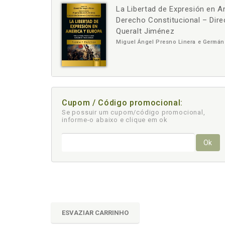
La Libertad de Expresión en A
-
Derecho Constitucional – Direc
Queralt Jiménez
Miguel Ángel Presno Linera e Germán
Cupom / Código promocional:
Se possuir um cupom/código promocional,
informe-o abaixo e clique em ok
Ok
ESVAZIAR CARRINHO