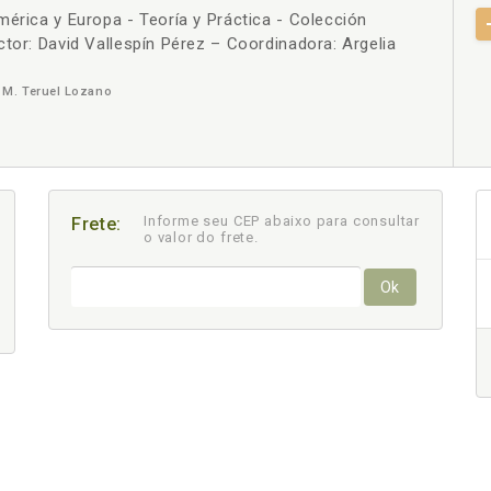
mérica y Europa - Teoría y Práctica - Colección
+
tor: David Vallespín Pérez – Coordinadora: Argelia
 M. Teruel Lozano
Informe seu CEP abaixo para consultar
Frete:
o valor do frete.
Ok