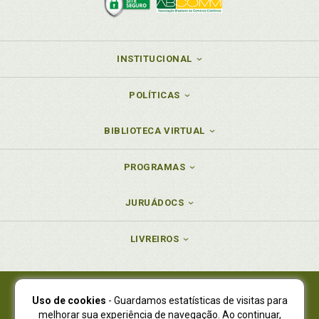
INSTITUCIONAL
POLÍTICAS
BIBLIOTECA VIRTUAL
PROGRAMAS
JURUÁDOCS
LIVREIROS
Uso de cookies
- Guardamos estatísticas de visitas para
Juruá Editora Ltda., CNPJ 77.535.508/0001-19
melhorar sua experiência de navegação. Ao continuar,
Juruá Informática Ltda., CNPJ 01.701.561/0001-80