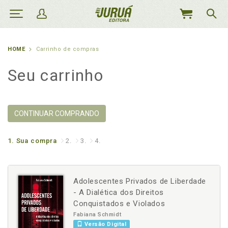
MEU
CARRINHO
HOME
Carrinho de compras
Seu carrinho
CONTINUAR COMPRANDO
1.
Sua compra
2.
3.
4.
Adolescentes Privados de Liberdade
- A Dialética dos Direitos
Conquistados e Violados
Fabiana Schmidt
Versão Digital