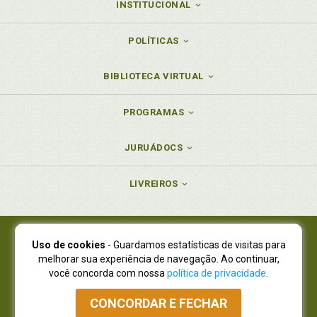
INSTITUCIONAL
POLÍTICAS
BIBLIOTECA VIRTUAL
PROGRAMAS
JURUÁDOCS
LIVREIROS
Uso de cookies
- Guardamos estatísticas de visitas para
Juruá Editora Ltda., CNPJ 77.535.508/0001-19
melhorar sua experiência de navegação. Ao continuar,
Juruá Informática Ltda., CNPJ 01.701.561/0001-80
você concorda com nossa
política de privacidade
.
NOVO ENDEREÇO:
R. Flávio Dallegrave, 7665, São Lourenço |
Curitiba - Paraná - CEP 82210-310
CONCORDAR E FECHAR
Atendimento: (41) 4009-3900
|
Vendas Atacado: (41) 4009-3939
|