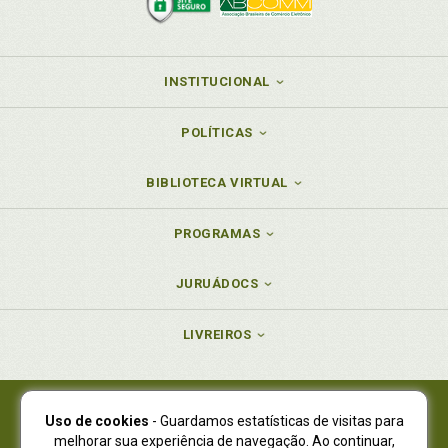
INSTITUCIONAL
POLÍTICAS
BIBLIOTECA VIRTUAL
PROGRAMAS
JURUÁDOCS
LIVREIROS
Uso de cookies
- Guardamos estatísticas de visitas para
Juruá Editora Ltda., CNPJ 77.535.508/0001-19
melhorar sua experiência de navegação. Ao continuar,
Juruá Informática Ltda., CNPJ 01.701.561/0001-80