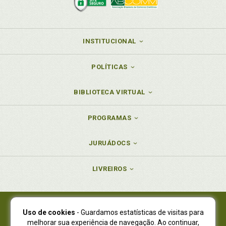
INSTITUCIONAL
POLÍTICAS
BIBLIOTECA VIRTUAL
PROGRAMAS
JURUÁDOCS
LIVREIROS
Uso de cookies
- Guardamos estatísticas de visitas para
Juruá Editora Ltda., CNPJ 77.535.508/0001-19
melhorar sua experiência de navegação. Ao continuar,
Juruá Informática Ltda., CNPJ 01.701.561/0001-80