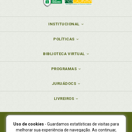
INSTITUCIONAL
POLÍTICAS
BIBLIOTECA VIRTUAL
PROGRAMAS
JURUÁDOCS
LIVREIROS
Uso de cookies
- Guardamos estatísticas de visitas para
Juruá Editora Ltda., CNPJ 77.535.508/0001-19
melhorar sua experiência de navegação. Ao continuar,
Juruá Informática Ltda., CNPJ 01.701.561/0001-80