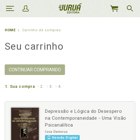
MEU
CARRINHO
HOME
Carrinho de compras
Seu carrinho
CONTINUAR COMPRANDO
1.
Sua compra
2.
3.
4.
Depressão e Lógica do Desespero
na Contemporaneidade - Uma Visão
Psicanalítica
Issa Damous
Versão Digital