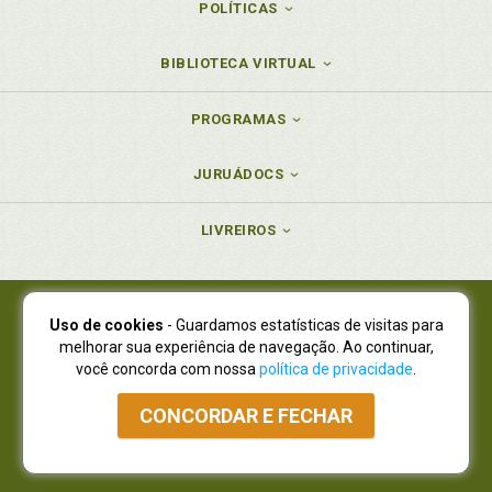
POLÍTICAS
BIBLIOTECA VIRTUAL
PROGRAMAS
JURUÁDOCS
LIVREIROS
Uso de cookies
- Guardamos estatísticas de visitas para
Juruá Editora Ltda., CNPJ 77.535.508/0001-19
melhorar sua experiência de navegação. Ao continuar,
Juruá Informática Ltda., CNPJ 01.701.561/0001-80
você concorda com nossa
política de privacidade
.
NOVO ENDEREÇO:
R. Flávio Dallegrave, 7665, São Lourenço |
Curitiba - Paraná - CEP 82210-310
CONCORDAR E FECHAR
Atendimento: (41) 4009-3900
|
Vendas Atacado: (41) 4009-3939
|
Atendimento via Whatsapp
NÃO DISPOMOS MAIS DE SHOWROOW