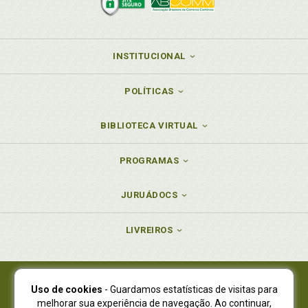
INSTITUCIONAL
POLÍTICAS
BIBLIOTECA VIRTUAL
PROGRAMAS
JURUÁDOCS
LIVREIROS
Uso de cookies
- Guardamos estatísticas de visitas para
Juruá Editora Ltda., CNPJ 77.535.508/0001-19
melhorar sua experiência de navegação. Ao continuar,
Juruá Informática Ltda., CNPJ 01.701.561/0001-80