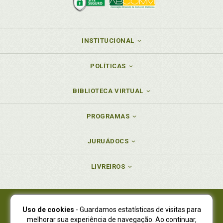
INSTITUCIONAL
POLÍTICAS
BIBLIOTECA VIRTUAL
PROGRAMAS
JURUÁDOCS
LIVREIROS
Uso de cookies
- Guardamos estatísticas de visitas para
Juruá Editora Ltda., CNPJ 77.535.508/0001-19
melhorar sua experiência de navegação. Ao continuar,
Juruá Informática Ltda., CNPJ 01.701.561/0001-80