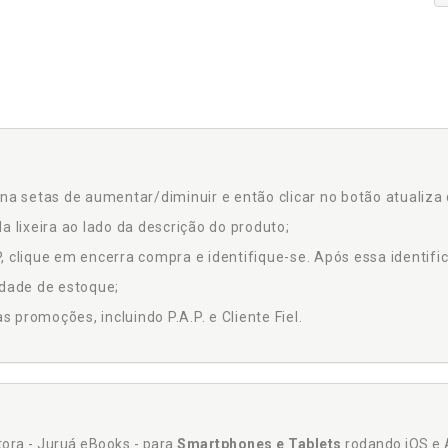
na setas de aumentar/diminuir e então clicar no botão atualiza 
a lixeira ao lado da descrição do produto;
 clique em encerra compra e identifique-se. Após essa identific
idade de estoque;
promoções, incluindo P.A.P. e Cliente Fiel.
itora - Juruá eBooks - para
Smartphones e Tablets
rodando iOS e 