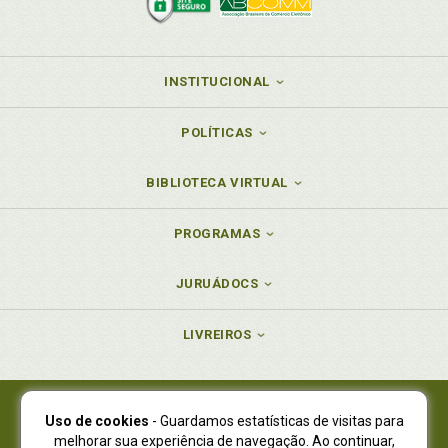
INSTITUCIONAL
POLÍTICAS
BIBLIOTECA VIRTUAL
PROGRAMAS
JURUÁDOCS
LIVREIROS
Uso de cookies
- Guardamos estatísticas de visitas para
Juruá Editora Ltda., CNPJ 77.535.508/0001-19
melhorar sua experiência de navegação. Ao continuar,
Juruá Informática Ltda., CNPJ 01.701.561/0001-80