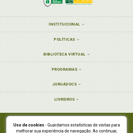
INSTITUCIONAL
POLÍTICAS
BIBLIOTECA VIRTUAL
PROGRAMAS
JURUÁDOCS
LIVREIROS
Uso de cookies
- Guardamos estatísticas de visitas para
Juruá Editora Ltda., CNPJ 77.535.508/0001-19
melhorar sua experiência de navegação. Ao continuar,
Juruá Informática Ltda., CNPJ 01.701.561/0001-80