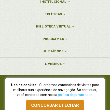
INSTITUCIONAL
POLÍTICAS
BIBLIOTECA VIRTUAL
PROGRAMAS
JURUÁDOCS
LIVREIROS
Uso de cookies
- Guardamos estatísticas de visitas para
Juruá Editora Ltda., CNPJ 77.535.508/0001-19
melhorar sua experiência de navegação. Ao continuar,
Juruá Informática Ltda., CNPJ 01.701.561/0001-80
você concorda com nossa
política de privacidade
.
NOVO ENDEREÇO:
R. Flávio Dallegrave, 7665, São Lourenço |
Curitiba - Paraná - CEP 82210-310
CONCORDAR E FECHAR
Atendimento: (41) 4009-3900
|
Vendas Atacado: (41) 4009-3939
|