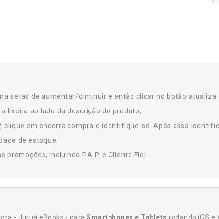
na setas de aumentar/diminuir e então clicar no botão atualiza 
a lixeira ao lado da descrição do produto;
 clique em encerra compra e identifique-se. Após essa identific
idade de estoque;
promoções, incluindo P.A.P. e Cliente Fiel.
itora - Juruá eBooks - para
Smartphones e Tablets
rodando iOS e 