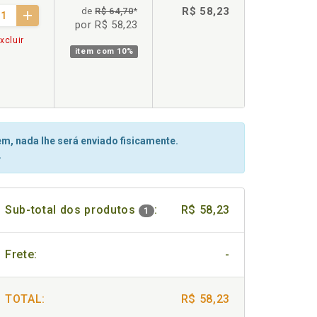
R$ 58,23
de
R$ 64,70
*
por R$ 58,23
xcluir
item com
10%
m, nada lhe será enviado fisicamente.
.
Sub-total dos produtos
:
R$ 58,23
1
Frete:
-
TOTAL:
R$ 58,23