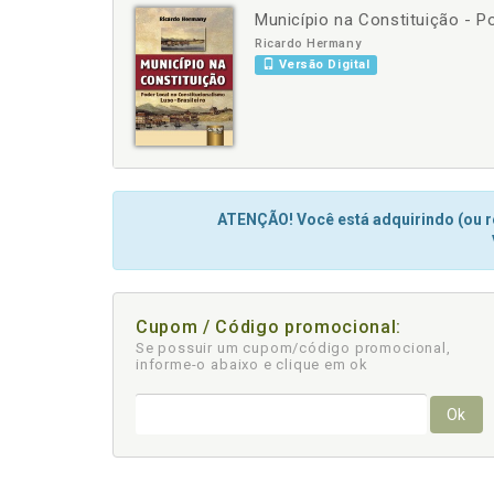
Município na Constituição - P
-
+
Ricardo Hermany
Versão Digital
ATENÇÃO! Você está adquirindo (ou re
Cupom / Código promocional:
Se possuir um cupom/código promocional,
informe-o abaixo e clique em ok
Ok