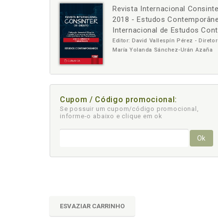
Revista Internacional Consint
-
+
2018 - Estudos Contemporâneo
Internacional de Estudos C
Editor: David Vallespín Pérez - Diret
María Yolanda Sánchez-Urán Azaña
Cupom / Código promocional:
Se possuir um cupom/código promocional,
informe-o abaixo e clique em ok
Ok
ESVAZIAR CARRINHO