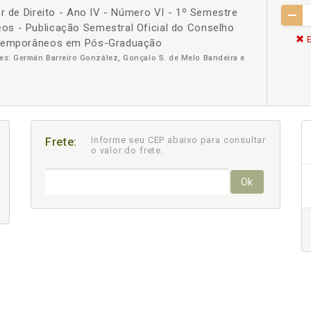
er de Direito - Ano IV - Número VI - 1º Semestre
s - Publicação Semestral Oficial do Conselho
E
ontemporâneos em Pós-Graduação
ores: Germán Barreiro González, Gonçalo S. de Melo Bandeira e
Informe seu CEP abaixo para consultar
Frete:
o valor do frete.
Ok