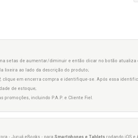
na setas de aumentar/diminuir e então clicar no botão atualiza 
a lixeira ao lado da descrição do produto;
 clique em encerra compra e identifique-se. Após essa identific
idade de estoque;
promoções, incluindo P.A.P. e Cliente Fiel.
itora - Juruá eBooks - para
Smartphones e Tablets
rodando iOS e 