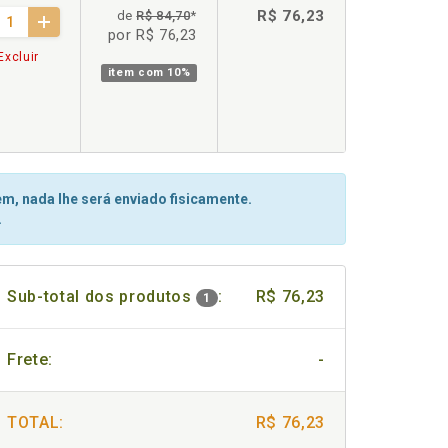
R$ 76,23
de
R$ 84,70
*
por R$ 76,23
Excluir
item com
10%
m, nada lhe será enviado fisicamente.
.
Sub-total dos produtos
:
R$ 76,23
1
Frete:
-
TOTAL:
R$ 76,23