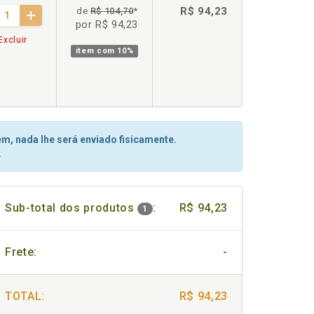
R$ 94,23
de
R$ 104,70
*
por R$ 94,23
Excluir
item com
10%
m, nada lhe será enviado fisicamente.
.
Sub-total dos produtos
:
R$ 94,23
1
Frete:
-
TOTAL:
R$ 94,23