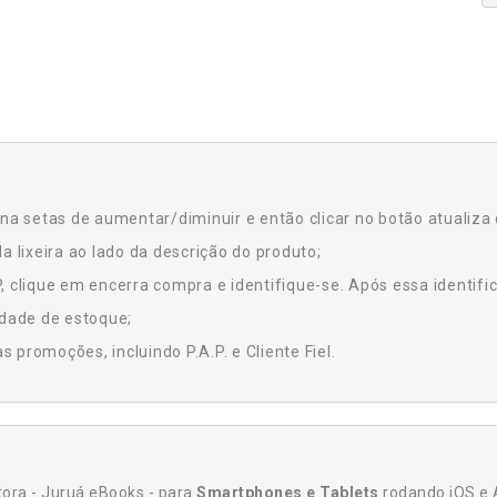
na setas de aumentar/diminuir e então clicar no botão atualiza 
a lixeira ao lado da descrição do produto;
 clique em encerra compra e identifique-se. Após essa identific
idade de estoque;
promoções, incluindo P.A.P. e Cliente Fiel.
itora - Juruá eBooks - para
Smartphones e Tablets
rodando iOS e 