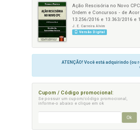
Ação Rescisória no Novo CPC -
-
+
Ordem e Concursos - de Acor
13.256/2016 e 13.363/2016 e 1
J. E. Carreira Alvim
Versão Digital
ATENÇÃO! Você está adquirindo (ou re
Cupom / Código promocional:
Se possuir um cupom/código promocional,
informe-o abaixo e clique em ok
Ok