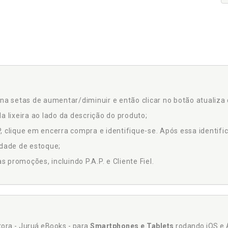
na setas de aumentar/diminuir e então clicar no botão atualiza 
a lixeira ao lado da descrição do produto;
 clique em encerra compra e identifique-se. Após essa identific
idade de estoque;
promoções, incluindo P.A.P. e Cliente Fiel.
itora - Juruá eBooks - para
Smartphones e Tablets
rodando iOS e 