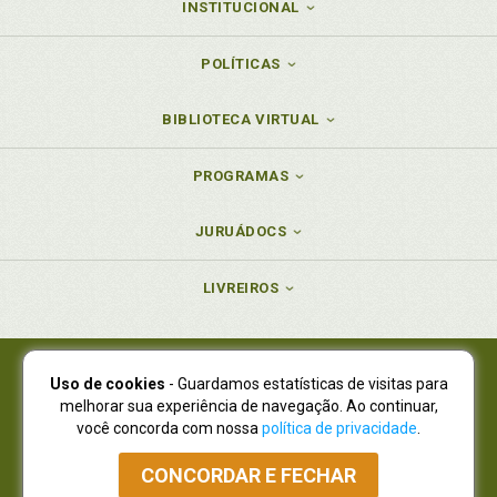
INSTITUCIONAL
POLÍTICAS
BIBLIOTECA VIRTUAL
PROGRAMAS
JURUÁDOCS
LIVREIROS
Uso de cookies
- Guardamos estatísticas de visitas para
Juruá Editora Ltda., CNPJ 77.535.508/0001-19
melhorar sua experiência de navegação. Ao continuar,
Juruá Informática Ltda., CNPJ 01.701.561/0001-80
você concorda com nossa
política de privacidade
.
NOVO ENDEREÇO:
R. Flávio Dallegrave, 7665, São Lourenço |
Curitiba - Paraná - CEP 82210-310
CONCORDAR E FECHAR
Atendimento: (41) 4009-3900
|
Vendas Atacado: (41) 4009-3939
|