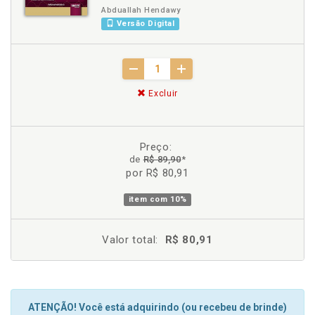
Abduallah Hendawy
Versão Digital
Excluir
Preço:
de
R$ 89,90
*
por R$ 80,91
item com
10%
Valor total:
R$ 80,91
ATENÇÃO! Você está adquirindo (ou recebeu de brinde)