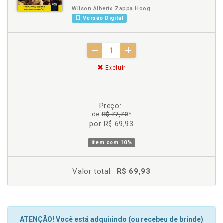
Wilson Alberto Zappa Hoog
Versão Digital
Excluir
Preço:
de
R$ 77,70
*
por R$ 69,93
item com
10%
Valor total:
R$ 69,93
ATENÇÃO! Você está adquirindo (ou recebeu de brinde)