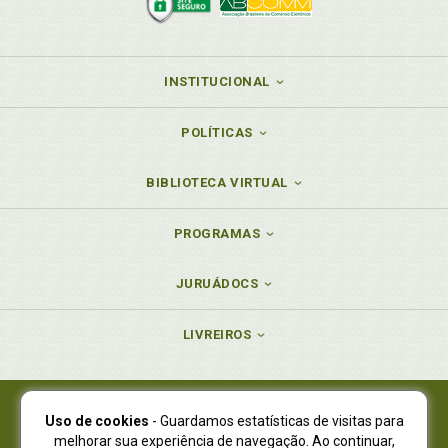
INSTITUCIONAL
POLÍTICAS
BIBLIOTECA VIRTUAL
PROGRAMAS
JURUÁDOCS
LIVREIROS
Uso de cookies
- Guardamos estatísticas de visitas para
Juruá Editora Ltda., CNPJ 77.535.508/0001-19
melhorar sua experiência de navegação. Ao continuar,
Juruá Informática Ltda., CNPJ 01.701.561/0001-80