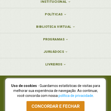
INSTITUCIONAL
POLÍTICAS
BIBLIOTECA VIRTUAL
PROGRAMAS
JURUÁDOCS
LIVREIROS
Uso de cookies
- Guardamos estatísticas de visitas para
Juruá Editora Ltda., CNPJ 77.535.508/0001-19
melhorar sua experiência de navegação. Ao continuar,
Juruá Informática Ltda., CNPJ 01.701.561/0001-80
você concorda com nossa
política de privacidade
.
NOVO ENDEREÇO:
R. Flávio Dallegrave, 7665, São Lourenço |
Curitiba - Paraná - CEP 82210-310
CONCORDAR E FECHAR
Atendimento: (41) 4009-3900
|
Vendas Atacado: (41) 4009-3939
|