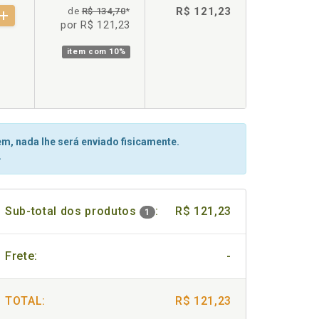
R$ 121,23
de
R$ 134,70
*
por R$ 121,23
item com
10%
m, nada lhe será enviado fisicamente.
.
Sub-total dos produtos
:
R$ 121,23
1
Frete:
-
TOTAL:
R$ 121,23