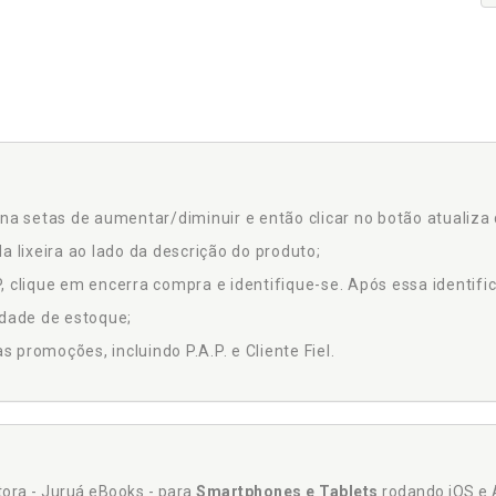
na setas de aumentar/diminuir e então clicar no botão atualiza 
a lixeira ao lado da descrição do produto;
 clique em encerra compra e identifique-se. Após essa identific
idade de estoque;
promoções, incluindo P.A.P. e Cliente Fiel.
itora - Juruá eBooks - para
Smartphones e Tablets
rodando iOS e 