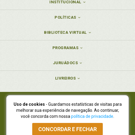
INSTITUCIONAL
POLÍTICAS
BIBLIOTECA VIRTUAL
PROGRAMAS
JURUÁDOCS
LIVREIROS
Uso de cookies
- Guardamos estatísticas de visitas para
Juruá Editora Ltda., CNPJ 77.535.508/0001-19
melhorar sua experiência de navegação. Ao continuar,
Juruá Informática Ltda., CNPJ 01.701.561/0001-80
você concorda com nossa
política de privacidade
.
NOVO ENDEREÇO:
R. Flávio Dallegrave, 7665, São Lourenço |
Curitiba - Paraná - CEP 82210-310
CONCORDAR E FECHAR
Atendimento: (41) 4009-3900
|
Vendas Atacado: (41) 4009-3939
|