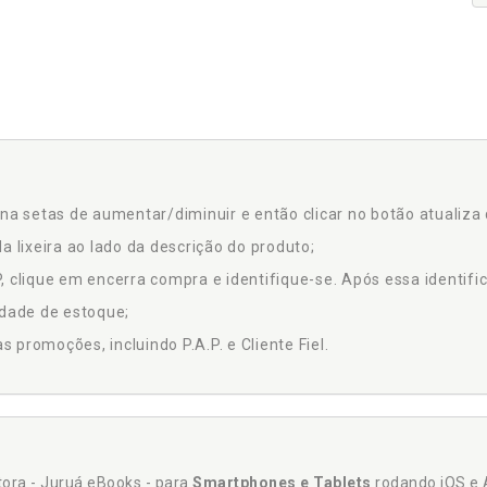
na setas de aumentar/diminuir e então clicar no botão atualiza 
a lixeira ao lado da descrição do produto;
 clique em encerra compra e identifique-se. Após essa identific
idade de estoque;
promoções, incluindo P.A.P. e Cliente Fiel.
itora - Juruá eBooks - para
Smartphones e Tablets
rodando iOS e 