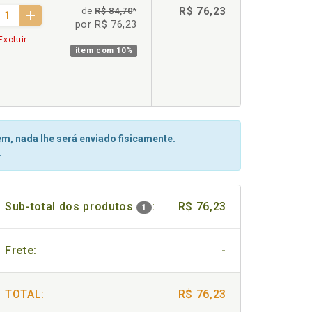
R$ 76,23
de
R$ 84,70
*
por R$ 76,23
Excluir
item com
10%
m, nada lhe será enviado fisicamente.
.
Sub-total dos produtos
:
R$ 76,23
1
Frete:
-
TOTAL:
R$ 76,23