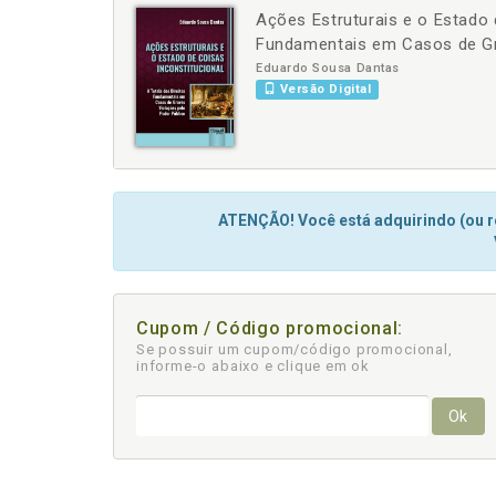
Ações Estruturais e o Estado 
-
+
Fundamentais em Casos de Gr
Eduardo Sousa Dantas
Versão Digital
ATENÇÃO! Você está adquirindo (ou re
Cupom / Código promocional:
Se possuir um cupom/código promocional,
informe-o abaixo e clique em ok
Ok