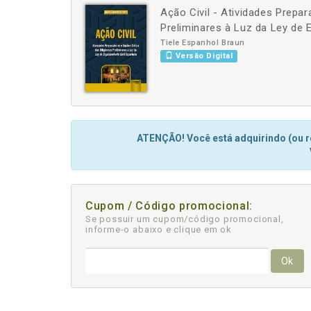
Ação Civil - Atividades Prepara
-
+
Preliminares à Luz da Ley de E
Tiele Espanhol Braun
Versão Digital
ATENÇÃO! Você está adquirindo (ou re
Cupom / Código promocional:
Se possuir um cupom/código promocional,
informe-o abaixo e clique em ok
Ok