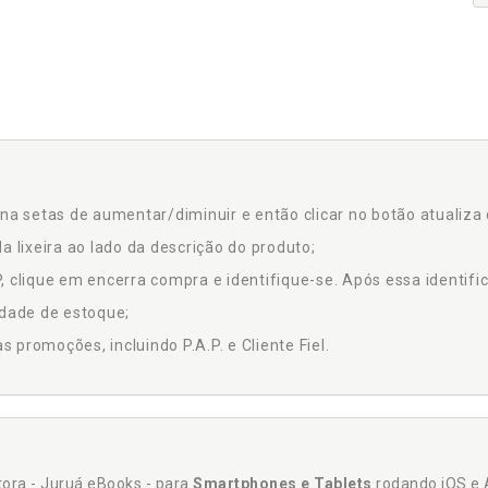
na setas de aumentar/diminuir e então clicar no botão atualiza 
a lixeira ao lado da descrição do produto;
 clique em encerra compra e identifique-se. Após essa identific
idade de estoque;
promoções, incluindo P.A.P. e Cliente Fiel.
itora - Juruá eBooks - para
Smartphones e Tablets
rodando iOS e 