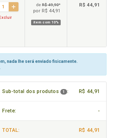
R$ 44,91
de
R$ 49,90
*
por R$ 44,91
Excluir
item com
10%
m, nada lhe será enviado fisicamente.
.
Sub-total dos produtos
:
R$ 44,91
1
Frete:
-
TOTAL:
R$ 44,91