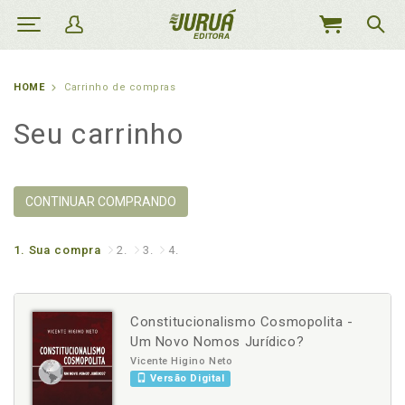
MEU
CARRINHO
HOME
Carrinho de compras
Seu carrinho
CONTINUAR COMPRANDO
1.
Sua compra
2.
3.
4.
Constitucionalismo Cosmopolita -
Um Novo Nomos Jurídico?
Vicente Higino Neto
Versão Digital