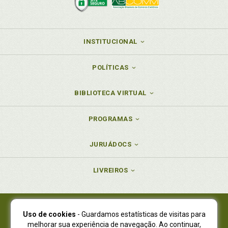
INSTITUCIONAL
POLÍTICAS
BIBLIOTECA VIRTUAL
PROGRAMAS
JURUÁDOCS
LIVREIROS
Uso de cookies
- Guardamos estatísticas de visitas para
Juruá Editora Ltda., CNPJ 77.535.508/0001-19
melhorar sua experiência de navegação. Ao continuar,
Juruá Informática Ltda., CNPJ 01.701.561/0001-80